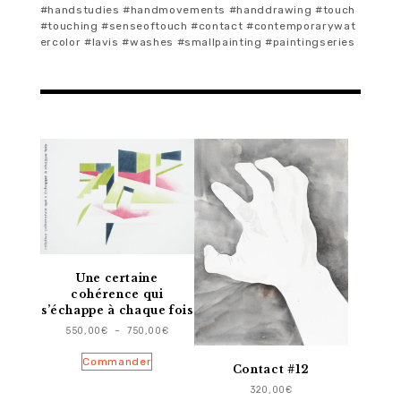
#handstudies #handmovements #handdrawing #touch
#touching #senseoftouch #contact #contemporarywat
ercolor #lavis #washes #smallpainting #paintingseries
Ce
produit
a
plusieurs
variations.
Les
options
peuvent
être
Une certaine
choisies
cohérence qui
sur
s’échappe à chaque fois
la
Plage
550,00
€
–
750,00
€
page
de
du
prix :
Commander
Contact #12
550,00€
produit
à
320,00
€
750,00€