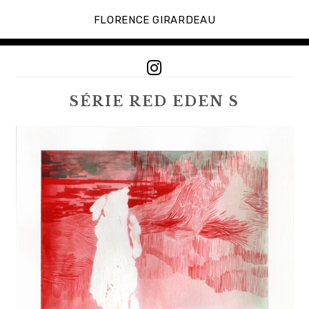
Accéder
au
FLORENCE GIRARDEAU
contenu
principal
I
n
s
SÉRIE RED EDEN S
t
a
g
r
a
m