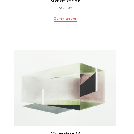
Meurtrière #6
330,00
€
Commander
Meurtrière #5