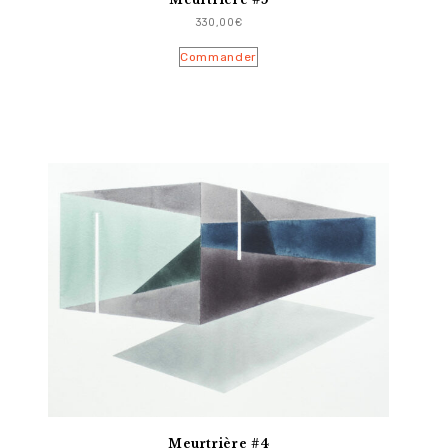
330,00
€
Commander
Meurtrière #4