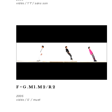
vidéo / 1’1″/ sans son
F=G.M1.M2/R2
2005
vidéo / 5′ / muet