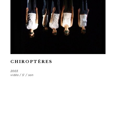
CHIROPTÈRES
2003
vidéo / 5′ / son