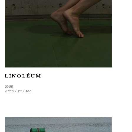
LINOLÉUM
2005
vidéo / 11′ / son