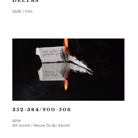
DELTAS
2020 / Film
352-384/900-506
2016
GIF animé / Revue Ce Qui Secret