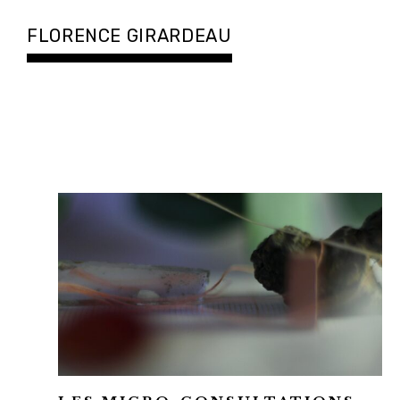
Accéder
au
FLORENCE GIRARDEAU
contenu
principal