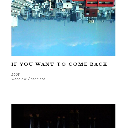
IF YOU WANT TO COME BACK
2005
vidéo / 5′ / sans son