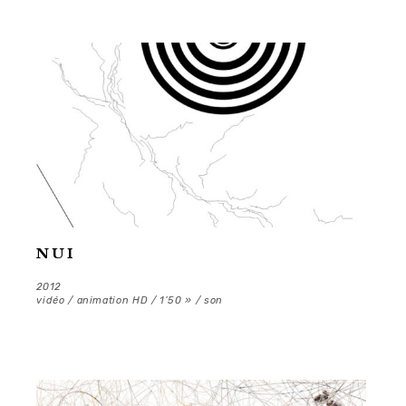
NUI
2012
vidéo / animation HD / 1’50 » / son