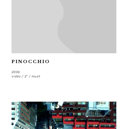
PINOCCHIO
2006
vidéo / 2″ / muet