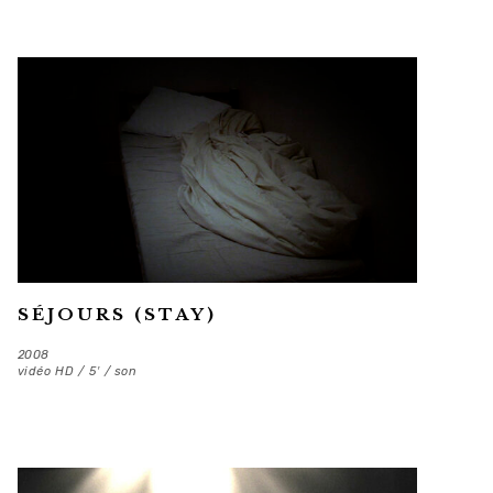
SÉJOURS (STAY)
2008
vidéo HD / 5′ / son