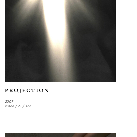
PROJECTION
2007
vidéo / 6′ / son