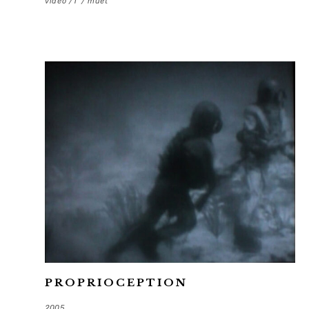
vidéo /1′ / muet
PROPRIOCEPTION
2005