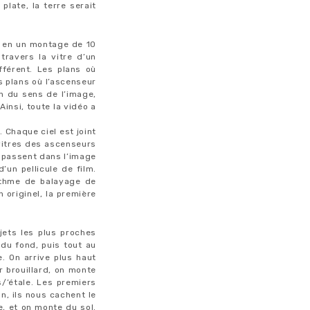
plate, la terre serait
e en un montage de 10
travers la vitre d’un
férent. Les plans où
 plans où l’ascenseur
n du sens de l’image,
insi, toute la vidéo a
 Chaque ciel est joint
 vitres des ascenseurs
, passent dans l’image
’un pellicule de film.
ythme de balayage de
 originel, la première
jets les plus proches
s du fond, puis tout au
e. On arrive plus haut
er brouillard, on monte
s/’étale. Les premiers
on, ils nous cachent le
se, et on monte du sol.