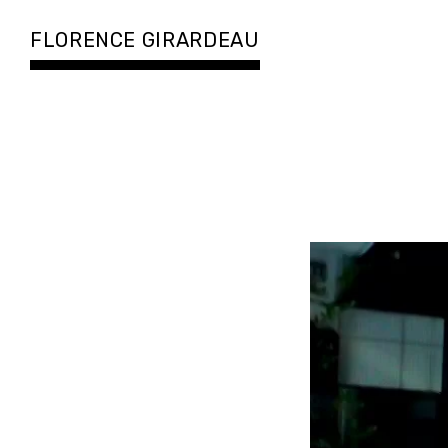
Accéder
au
FLORENCE GIRARDEAU
contenu
principal