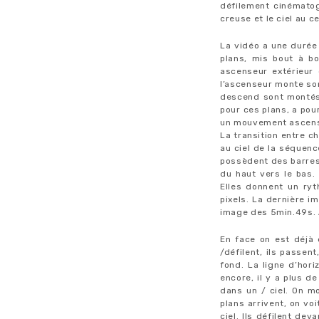
défilement cinématogr
creuse et le ciel au 
La vidéo a une durée
plans, mis bout à bo
ascenseur extérieur
l’ascenseur monte so
descend sont montés 
pour ces plans, a pou
un mouvement ascensio
La transition entre c
au ciel de la séquenc
possèdent des barres 
du haut vers le bas. 
Elles donnent un ry
pixels. La dernière i
image des 5min.49s. Ai
En face on est déjà 
/défilent, ils passent
fond. La ligne d’hori
encore, il y a plus de
dans un / ciel. On mo
plans arrivent, on voi
ciel. Ils défilent dev