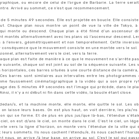
aphique, ou encore de celui de l’orgue de Barbarie. La terre serait 
centre. Arrivé au sommet, ce n’est que recommencement.
 de 5 minutes 49 secondes. Elle est projetée en boucle. Elle consist
ut. Chaque plan nous montre un point de vue la ville de Tokyo, à 
 qui monte ou descend. Chaque plan a été filmé d’un ascenseur dif
nt montés alternativement avec les plans où l’ascenseur descend. Les
à l’envers, géométriquement et non temporellement. Cette inversio
r conséquence que le mouvement consiste en une montée vers le sol. A
nnel, alternativement vers le ciel, vers la terre.
haque plan est faite de manière à ce que le mouvement ne s’arrête pas.
e suivante, chaque sol est joint au sol de la séquence suivante. Les
horizontales, ces barres situées à une courte distance de la caméra
Ces barres sont similaires aux intervalles entre les photogrammes d
thme faussement cinématographique à la vidéo qui a son propre r
mage des 5 minutes 49 secondes est l’image qui précède, dans le plan
nsi, il n’y a ni début ni fin dans cette vidéo, la boucle étant close.
dedan/s, et la machine monte, elle monte, elle quitte le sol. Les ob
, on laisse leurs bases. On est plus haut, on voit derrière, les pla/n
zon qui se forme. Et de plus en plus jus/que là-bas, l’étendue s’étal
 ciel, on est d/ans le ciel, on monte dans le ciel. C’est le ciel, un lég
nte vers la ligne d’horizon, on monte vers l’étendue de la ville qui 
t leurs sommets. Ils nous cachent l’étendu/e, ils nous cachent l’horiz
ant nous, on arrive /à leur base, on arrive au sol. C’est le sol qui pas