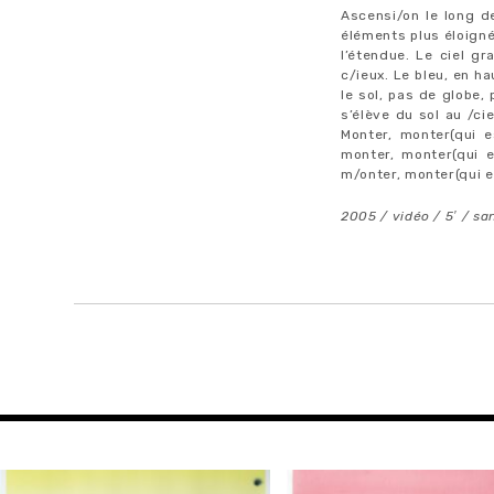
Ascensi/on le long d
éléments plus éloigné
l’étendue. Le ciel g
c/ieux. Le bleu, en ha
le sol, pas de globe,
s’élève du sol au /cie
Monter, monter(qui e
monter, monter(qui e
m/onter, monter(qui e
2005 / vidéo / 5′ / sa
NAVIGATION
DE
L’ARTICLE