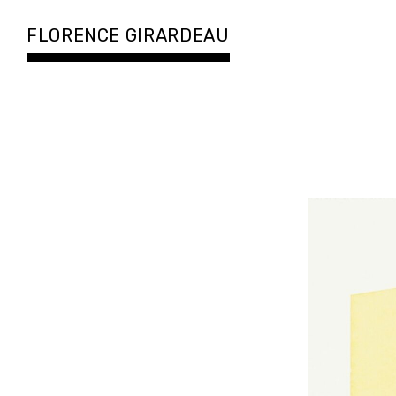
Accéder
au
FLORENCE GIRARDEAU
contenu
principal