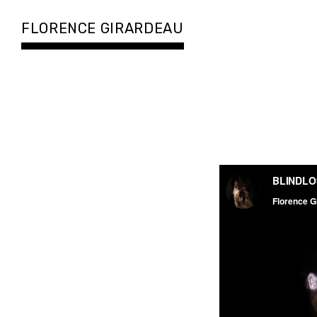
Accéder
au
FLORENCE GIRARDEAU
contenu
principal