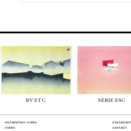
NAVIGATION
DE
L’ARTICLE
BV ETC
SÉRIE ESC
installation vidéo
statement
vidéo
contact