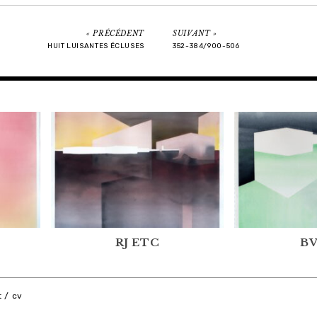
PRÉCÉDENT
SUIVANT
HUIT LUISANTES ÉCLUSES
352-384/900-506
RJ ETC
BV
 / cv