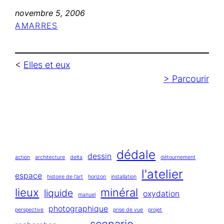
novembre 5, 2006
AMARRES
<
Elles et eux
>
Parcourir
dédale
dessin
action
architecture
delta
détournement
l'atelier
espace
histoire de l'art
horizon
installation
lieux
minéral
liquide
oxydation
manuel
photographique
perspective
prise de vue
projet
scenario