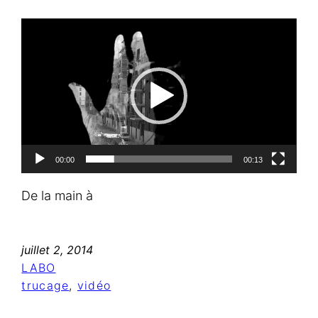
Lecteur
vidéo
00:00
00:13
De la main à
juillet 2, 2014
LABO
trucage
, 
vidéo