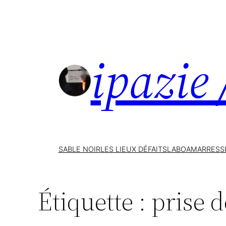
Aller
au
contenu
ipazie
SABLE NOIR
LES LIEUX DÉFAITS
LABO
AMARRES
S
Étiquette :
prise 