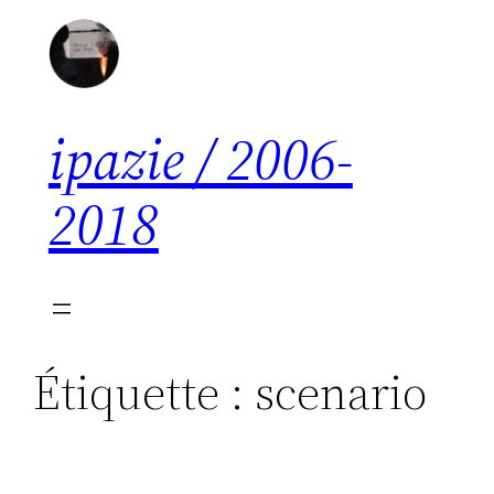
Aller
au
contenu
ipazie / 2006-
2018
Étiquette :
scenario