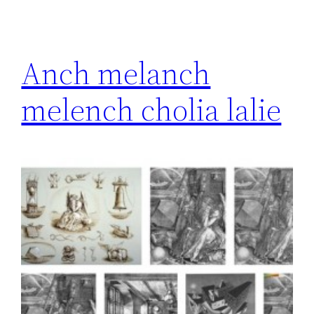
Anch melanch
melench cholia lalie