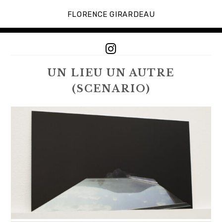
Accéder
au
FLORENCE GIRARDEAU
contenu
principal
I
n
s
UN LIEU UN AUTRE
t
(SCENARIO)
a
g
r
a
m