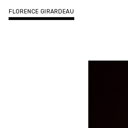
Accéder
au
FLORENCE GIRARDEAU
contenu
principal