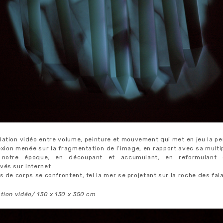
lation vidéo entre volume, peinture et mouvement qui met en jeu la p
lexion menée sur la fragmentation de l’image, en rapport avec sa multip
 notre époque, en découpant et accumulant, en reformulant d
vés sur internet.
s de corps se confrontent, tel la mer se projetant sur la roche des fal
tion vidéo/ 130 x 130 x 350 cm