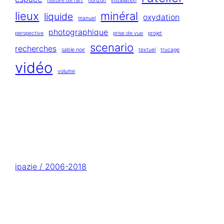
histoire de l'art
horizon
installation
lieux
minéral
liquide
oxydation
manuel
photographique
perspective
prise de vue
projet
scenario
recherches
sable noir
textuel
trucage
vidéo
volume
ipazie / 2006-2018