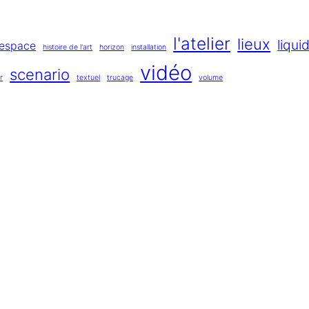
l'atelier
lieux
liqui
espace
histoire de l'art
horizon
installation
vidéo
scenario
r
textuel
trucage
volume