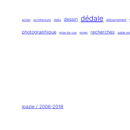
dédale
dessin
action
architecture
delta
détournement
photographique
recherches
prise de vue
projet
sable noi
ipazie / 2006-2018