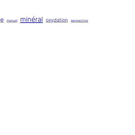
minéral
de
oxydation
manuel
perspective