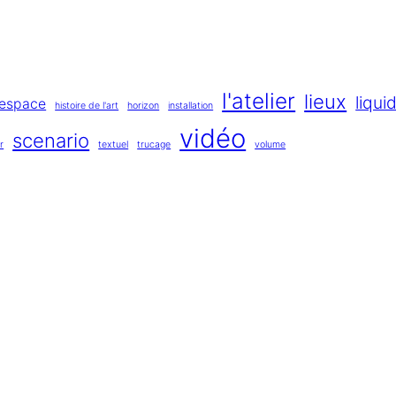
l'atelier
lieux
liqui
espace
histoire de l'art
horizon
installation
vidéo
scenario
r
textuel
trucage
volume