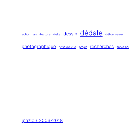
dédale
dessin
action
architecture
delta
détournement
photographique
recherches
prise de vue
projet
sable noi
ipazie / 2006-2018