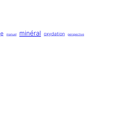
minéral
de
oxydation
manuel
perspective