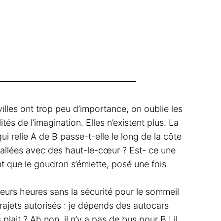
villes ont trop peu d’importance, on oublie les
tés de l’imagination. Elles n’existent plus. La
ui relie A de B passe-t-elle le long de la côte
vallées avec des haut-le-cœur ? Est- ce une
nt que le goudron s’émiette, posé une fois
ieurs heures sans la sécurité pour le sommeil
 trajets autorisés : je dépends des autocars
plait ? Ah non, il n’y a pas de bus pour B ! il