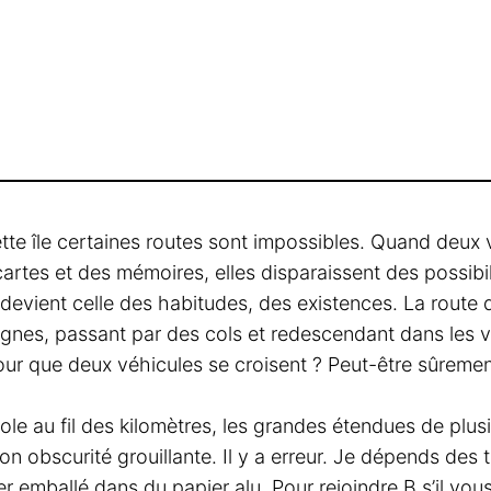
 cette île certaines routes sont impossibles. Quand deux 
 cartes et des mémoires, elles disparaissent des possibili
 devient celle des habitudes, des existences. La route q
agnes, passant par des cols et redescendant dans les 
 pour que deux véhicules se croisent ? Peut-être sûreme
role au fil des kilomètres, les grandes étendues de plus
son obscurité grouillante. Il y a erreur. Je dépends des
er emballé dans du papier alu. Pour rejoindre B s’il vous 